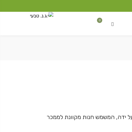
0
×
אין מוצרים בסל הקניות.
רתה להלן, ומנוהל על ידה, המשמש חנות מקוונת לממכר