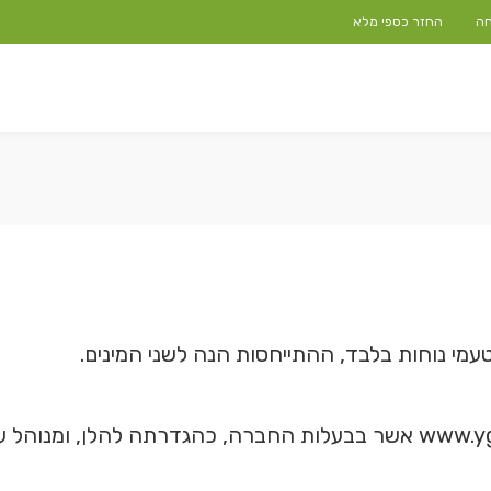
חה
החזר כספי מלא
עמי נוחות בלבד, ההתייחסות הנה לשני המינים.
"האתר": אתר האינטרנט שכתובתו www.ygn.co.il אשר בבעלות החברה, כהגד