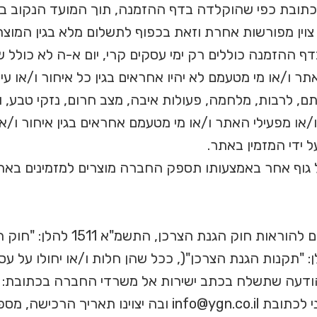
ובת כפי שהוקלדה בדף ההזמנה, תוך המועד הנקוב בד
ין מפורשות אחרת וזאת בכפוף לתשלום מלא בגין המוצר
 ההזמנה כוללים רק ימי עסקים קרי, יום א-ה לא כולל שיש
 ו/או מי מטעמם לא יהיו אחראים בגין כל איחור ו/או ע
, לרבות, מלחמה, פעולות איבה, מצב חרום, נזקי טבע, ו/א
/או מפעילי האתר ו/או מי מטעמם אחראים בגין איחור ו/
 ידי המזמין באתר.
 גוף אחר באמצעותו תספק החברה מוצרים למזמינים באת
המזמין יהא רשאי לבטל את העסקה 
 בהודעה שתשלח בכתב ישירות אל משרדי החברה בכתובת:
קפלן 32 יהוד ו/או בהודעת דואר אלקטרוני לכתובת o@ygn.co.il