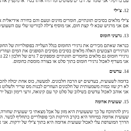
עם ברוקולי אני שומר על דברים פשוטים ומרתיח אותו בסיר או מקפיץ אותו.
12.
צ'ילי
צ'ילי מלאים בסיבים תזונתיים, חומרים מזינים וטעם והם בחירה אידיאלית א
אם אני מרגיש שבא לי קצת חום, אני מוסיף צ'ילה לבוריטו שלי עם השעועי
13.
גרעיני חומוס
כנראה שאתם מכירים את גרגירי החומוס בגלל העלייה בפופולריות של החומו
הגרגירים הצבועים האלה מלאים בסיבים מסיבים הסופגים את המים ועוזרי
גרגירי חומוס גם מלאים בחומרים תזונתיים ומספקים 7 גרם של חלבון ו 22 גרם של פחמימות מורכבות.
אני מעדיף לאכול גרגירי חומוס בתוך סלט או בצורה מומסת כחומוס.
14.
עדשים
בדומה לשעועית, בעדשים יש הרבה חלבונים. למעשה, כוס אחת יכולה להכיל כ 18 גרמים של חלבונים רק עבור 200 קל
לא רק שזו כמות משמעותית של חלבונים העוזרים לבנות מס שריר ולשלוט ע
אני אוהב לאכול עדשים בשילוב של סלט קר עם קינואה, זרעי רימון ובצל ירו
15.
שעועית אדומה
ניתן להתווכח על כך ששעועית היא מזון על אבל מצאתי כי שעועית שחורה,
שעועית אדומה במיוחד היא בקרב הירקות הכי פופולריים כתחליף לבשר. הודו
הדרך המועדפת עלי לאכול שעועית אדומה היא בתוך צ'ילי של ירקות. אני א