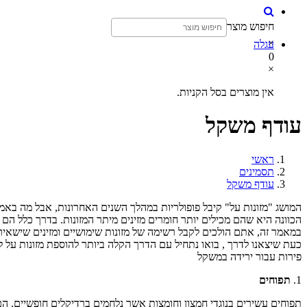
חיפוש מוצר
×
עגלה
0
×
אין מוצרים בסל הקניות.
עודף משקל
ראשי
תסמינים
עודף משקל
המושג "מזונות על" קיבל פופולריות במהלך השנים האחרונות, אבל מה באמת 
הכוונה היא שהם מכילים יותר חומרים מזינים מיתר המזונות. בדרך כלל הם גם
במאמר זה, אתם הולכים לקבל רשימה של מזונות שימושיים ומזינים שישא
כעת שיצאנו לדרך , בואו נתחיל עם הדרך הקלה ביותר להוספת מזונות על ל
פירות עבור ירידה במשקל
1.
תפוחים
תפוחים עשירים בנוגדי חמצון וחומצות אשר נלחמים ברדיקלים חופשיים. הם