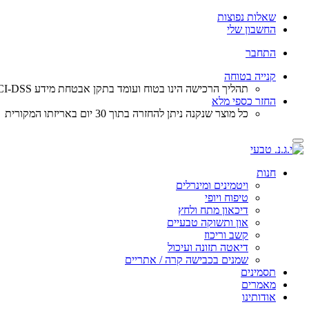
שאלות נפוצות
החשבון שלי
התחבר
קנייה בטוחה
תהליך הרכישה הינו בטוח ועומד בתקן אבטחת מידע PCI-DSS, פרטי כרטיס האשראי מועברים ישירות לחברת האשראי באמצעות תקשורת מאובטחת ואינם נשמרים במערכת שלנו.
החזר כספי מלא
כל מוצר שנקנה ניתן להחזרה בתוך 30 יום באריזתו המקורית
Toggle
navigation
חנות
ויטמינים ומינרלים
טיפוח ויופי
דיכאון מתח ולחץ
און ותשוקה טבעיים
קשב וריכוז
דיאטה תזונה ועיכול
שמנים בכבישה קרה / אתריים
תסמינים
מאמרים
אודותינו