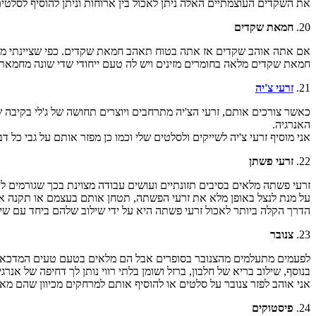
את השקדים העוצמתיים האלה ניתן לאכול בין ארוחות וניתן להוסיף לסלטים ולשיבולת שועל בשביל אומגה 3, סיבים תזונתיים
20.
חמאת שקדים
אם אתה אוהב שקדים אז אתה בטוח תאהב חמאת שקדים. כפי שציינתי מקודם
חמאת שקדים מלאה בחומרים מזינים ויש לה טעם ייחודי שדי שונה מחמאת 
21.
זרעי צ'יה
כאשר צורכים אותם, זרעי הצ'יה מתרחבים ויוצרים תחושה של ג'לי בקיב
האנרגיה.
אני מוסיף זרעי צ'יה לשייקים ולסלטים שלי וכמו כן מפזר אותם על גבי כל 
22.
זרעי פשתן
זרעי פשתה מלאים בסיבים תזונתיים ועושים עבודה מצוינת בכך שגורמים ל
על מנת לנצל באופן מלא את זרעי הפשתה, תטחן אותם בעצמם או תקנה א
הדרך הקלה ביותר לאכול זרעי פשתה היא על ידי שילוב שלהם ביחד עם שיי
23.
צנובר
לפעמים מתעלמים מהצנובר בסופרים אבל הם מלאים בטעם טעים המדכא תי
בנוסף, שילוב בריא של חלבון, ברזל ושומן בלתי רווי נותן לך דחיפה של אנרגי
אני אוהב לפזר צנובר על סלטים או להוסיף אותם למרחקים מכיוון שהם מ
24.
פיסטוקים