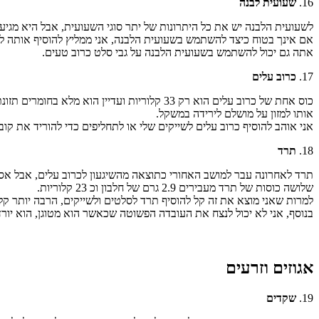
16.
שעועית לבנה
לשעועית הלבנה יש את כל היתרונות של יתר סוגי השעועית, אבל היא מגיע
אם אינך בטוח כיצד להשתמש בשעועית הלבנה, אני ממליץ להוסיף אותה לת
אתה גם יכול להשתמש בשעועית הלבנה על גבי סלט כרוב טעים.
17.
כרוב עלים
כוס אחת של כרוב עלים הוא רק 33 קלוריות ועד
אותו למזון על מושלם לירידה במשקל.
אני אוהב להוסיף כרוב עלים לשייקים שלי או לתחליפים כדי להוריד את קוב
18.
תרד
תרד לאחרונה עבר למושב האחורי כתוצאה מהשיגעון לכרוב עלים, אבל אס
שלושה כוסות של תרד מעבירים 2.9 גרם של חלבון וכ 23 קלוריות.
למרות שאני מוצא את זה קל להוסיף תרד לסלטים ולשייקים, הרבה יותר קל
בנוסף, אני לא יכול לנצח את העובדה הפשוטה שכאשר הוא מטוגן, הוא יורד בא
אגוזים וזרעים
19.
שקדים