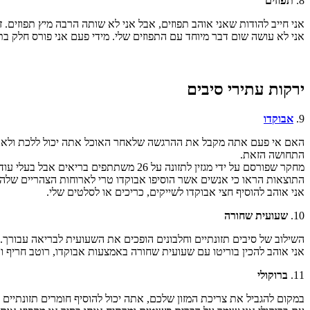
8.
תפוזים
אני חייב להודות שאני אוהב תפוזים, אבל אני לא שותה הרבה מיץ תפוזים. ז
אני לא עושה שום דבר מיוחד עם התפוזים שלי. מידי פעם אני פורס חלק ב
ירקות עתירי סיבים
9.
אבוקדו
האם אי פעם אתה מקבל את ההרגשה שלאחר האוכל אתה יכול ללכת ולאכול
התחושה הזאת.
מחקר שפורסם על ידי מגזין לתזונה על 26 משתתפים בריאים אבל בעלי עודף משקל וביקש מהם או להחליף את כל שאר המזונות באבוקדו או להוסיף אבוקדו לארוחות שלהם.
התוצאות הראו כי אנשים אשר הוסיפו אבוקדו טרי לארוחות הצהריים שלהם הורידו את התשוקה לחטיפים בין הארוכות ב 40% 
אני אוהב להוסיף חצי אבוקדו לשייקים, כריכים או לסלטים שלי.
10.
שעועית שחורה
השילוב של סיבים תזונתיים וחלבונים הופכים את השעועית לבריאה עבורך
אני אוהב להכין בוריטו עם שעועית שחורה באמצעות אבוקדו, רוטב חריף וא
11.
ברוקולי
במקום להגביל את צריכת המזון שלכם, אתה יכול להוסיף חומרים תזונתיים ול