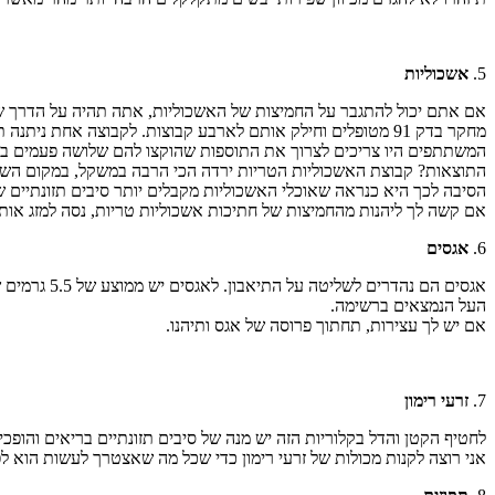
5.
אשכוליות
אם אתם יכול להתגבר על החמיצות של האשכוליות, אתה תהיה על הדרך ש
מחקר בדק 91 מטופלים וחילק אותם לארבע קבוצות. לקבוצה אחת
המשתתפים היו צריכים לצרוך את התוספות שהוקצו להם שלושה פעמים ביום לפני 
התוצאות? קבוצת האשכוליות הטריות ירדה הכי הרבה במשקל, במקום השני
הסיבה לכך היא כנראה שאוכלי האשכוליות מקבלים יותר סיבים תזונתיים ש
אם קשה לך ליהנות מהחמיצות של חתיכות אשכוליות טריות, נסה למזג אות
6.
אגסים
אגסים הם נ
העל הנמצאים ברשימה.
אם יש לך עצירות, תחתוך פרוסה של אגס ותיהנו.
7.
זרעי רימון
לחטיף הקטן והדל בקלוריות הזה יש מנה של סיבים תזונתיים בריאים והופכ
אני רוצה לקנות מכולות של זרעי רימון כדי שכל מה שאצטרך לעשות הוא לפזר