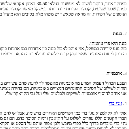
במחקר אחד, הוקצו לנשים לא מעשנות בגילאי 30-50 באופן אקראי שלושה תוספי תזונה, הוספה של שלושה תפוחים ליום לדיאטה שלהן, שלושה אגסים ביום או שלושה עוגיות שיבולת שועל ליום.
כמובן שכפי שציפית, קבוצת הפירות ירדה יותר במשקל מאשר קבוצת עוגיו
הנוספים של הפירות, זה מראה שכאשר יש משהו מלא בסיבים הוא מועיל במ
2.
בננות
בננה היא פרי עוצמתי.
כזה נוגע לירידה במשקל, אני אוהב לאכול בננה בין ארוחות כמו ארוחת בוק
זה נותן לי את האנרגיה שאני זקוק לך כדי להגיע עד לארוחה הבאה ומעלים
3.
אוכמניות
הצבע הכחול העמוק המגיע מהאוכמניות מאפשר לך לדעת שהם עשירים בנוג
הודות לשילוב של הסיבים התזונתיים המצויים באוכמניות, הם בחירה מצוינ
אני אוהב להוסיף אוכמניות לשייקים ולסלטים שלי ועל גבי הקוואקר שלי.
4.
גוג'י ברי
אולי לא קל למצוא גוג'י ברי כמו הפריטים האחרים ברשימה, אבל יש להם או
הברי הקטנים הללו עוזרים לשלוט על התיאבון ורמות הסוכר בדם. הם גם מכ
גוג'י ברי נמכרים בדרך כלל כפרי מיובש ולכן אפזר אותם על הסלט או הקוו
תיזהרו לא להגזים מכיוון שפירות יבשים מתקלקלים הרבה יותר מהר מאשר פ