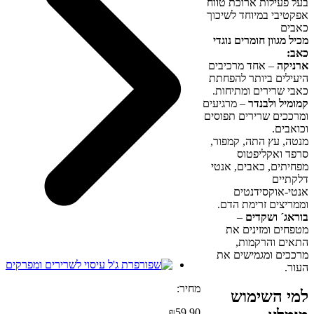
בעל פעילות ארוכת טווח
אפקטיבי במיוחד לשיכוך
כאבים
מכיל מגוון חומרים נוגדי
כאב:
ארניקה
– אחד מרכיבים
היעילים ביותר להפחתת
כאבי שרירים ומתיחות.
קמומיל ולבנדר
– מרגיעים
ומרככים שרירים תפוסים
וכואבים.
מנטה, עץ התה, קמפור,
סרפד ואקליפטוס
מפחיתים, כאבים, אנטי
דלקתיים
אנטי-אוקסידנטים
וממריצים זרימת הדם.
בוראג´ ושקדים
–
מטפחים ומזינים את
התאים והרקמות,
מרככים ומגמישים את
העור.
מחיר:
למי השימוש
₪
59.90