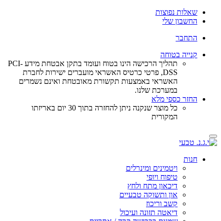
שאלות נפוצות
החשבון שלי
התחבר
קנייה בטוחה
תהליך הרכישה הינו בטוח ועומד בתקן אבטחת מידע PCI-
DSS, פרטי כרטיס האשראי מועברים ישירות לחברת
האשראי באמצעות תקשורת מאובטחת ואינם נשמרים
במערכת שלנו.
החזר כספי מלא
כל מוצר שנקנה ניתן להחזרה בתוך 30 יום באריזתו
המקורית
Toggle
navigation
חנות
ויטמינים ומינרלים
טיפוח ויופי
דיכאון מתח ולחץ
און ותשוקה טבעיים
קשב וריכוז
דיאטה תזונה ועיכול