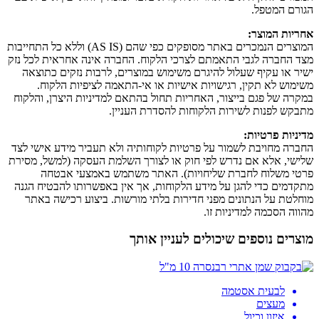
הגורם המטפל.
אחריות המוצר:
המוצרים הנמכרים באתר מסופקים כפי שהם (AS IS) וללא כל התחייבות
מצד החברה לגבי התאמתם לצרכי הלקוח. החברה אינה אחראית לכל נזק
ישיר או עקיף שעלול להיגרם משימוש במוצרים, לרבות נזקים כתוצאה
משימוש לא תקין, רגישויות אישיות או אי-התאמה לציפיות הלקוח.
במקרה של פגם בייצור, האחריות תחול בהתאם למדיניות היצרן, והלקוח
מתבקש לפנות לשירות הלקוחות להסדרת העניין.
מדיניות פרטיות:
החברה מחויבת לשמור על פרטיות לקוחותיה ולא תעביר מידע אישי לצד
שלישי, אלא אם נדרש לפי חוק או לצורך השלמת העסקה (למשל, מסירת
פרטי משלוח לחברת שליחויות). האתר משתמש באמצעי אבטחה
מתקדמים כדי להגן על מידע הלקוחות, אך אין באפשרותו להבטיח הגנה
מוחלטת על הנתונים מפני חדירות בלתי מורשות. ביצוע רכישה באתר
מהווה הסכמה למדיניות זו.
מוצרים נוספים שיכולים לעניין אותך
לבעית אסטמה
מעצים
איזון וכיול