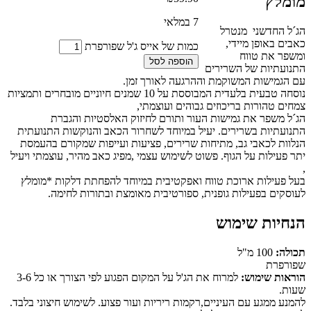
מומלץ
7 במלאי
הג´ל החדשני מנטרל
כאבים באופן מיידי,
כמות של אייס ג'ל שפורפרת
ומשפר את טווח
הוספה לסל
התנועתיות של השרירים
עם הגמישות המשוקמת וההרגעה לאורך זמן.
נוסחה טבעית בלעדית המבוססת על 10 שמנים חיוניים מובחרים ותמציות
צמחים טהורות בריכוזים גבוהים ועוצמתי,
הג´ל משפר את גמישות העור ותורם לחיזוק האלסטיות והגברת
התנועתיות בשרירים. יעיל במיוחד לשחרור הכאב והנוקשות התנועתית
הנלוות לכאבי גב, מתיחות שרירים, פציעות ועייפות שמקורם בהעמסת
יתר פעילות על הגוף. פשוט לשימוש עצמי ,מפיג כאב מהיר, עוצמתי ויעיל
,
בעל פעילות ארוכת טווח ואפקטיבית במיוחד להפחתת דלקות *מומלץ
לעוסקים בפעילות גופנית, ספורטיבית מאומצת ובתורות לחימה.
הנחיות שימוש
תכולה:
100 מ"ל
שפורפרת
הוראות שימוש:
למרוח את הג'ל על המקום הפגוע לפי הצורך או כל 3-6
שעות.
להמנע ממגע עם העיניים,רקמות ריריות ועור פצוע. לשימוש חיצוני בלבד.