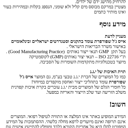
להרחיק מהישג ידם של ילדים.
מצטיין במרקם מבוסס מים קליל ולא שומני, הנספג בקלות ובמהירות בעור
ואינו מותיר כתמים
מידע נוסף
מעניין לדעת
אייס ג'ל שפורפרת עומד בתקנים וסטנדרטים ישראליים ובינלאומיים
באישור משרד הבריאות הישראלי .
בעל תקן GMP תנאי ייצור נאותים (Good Manufacturing Practice) .
ת"י ISO 22716 – תנאי יצור נאותים (GMP) לקוסמטיקה
מיוצר בטכנולוגיות מתקדמות השומרות על הסביבה.
תוית האיכות של י.ג.נ
כמו כל המוצרים של חברת י.ג.נ טבעי בע"מ, גם המוצר
אייס ג'ל
שפורפרת
עומד בתהליכי ייצור ואחסון מוקפדים במיוחד!
כל חומרי הגלם של המוצרים מבית י.ג.נ עוברים בקרת איכות קפדנית
משלב הזריעה ועד שלב הייצור והאריזה במפעל.
חשוב!
המידע המופיע באתר אינו המלצה או התוויה לטיפול רפואי. המוצרים
אינם תרופה ואינם מיועדים לרפא מחלה כלשהי. ההסתמכות על המידע
המפורט להלן היא על אחריות הקורא בלבד ומומלץ להתייעץ אישית עם