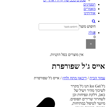
שמנים בכבישה קרה / אתריים
תסמינים
מאמרים
אודותינו
חיפוש מוצר
×
עגלה
0
×
אין מוצרים בסל הקניות.
אייס ג'ל שפורפרת
עמוד הבית
/
דיכאון מתח ולחץ
/ אייס ג'ל שפורפרת
ג'ל Ice Gel הנו ג'ל מקרר
לשיכוך מהיר ויעיל של
כאב, דלקת ונפיחות וכן
לשחרור שרירים תפוסים.
מיועד לטיפול במתיחות,