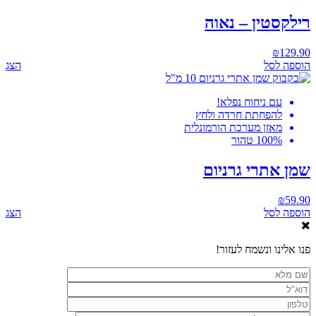
רילקסטין – נאוה
₪
129.90
הוספה לסל
הצג
עם ניחוח נפלא!
להפחתת חרדה ולחץ
מאזן מערכת הורמונלית
100% טהור
שמן אתרי גרניום
₪
59.90
הוספה לסל
הצג
פנו אלינו ונשמח לעזור!