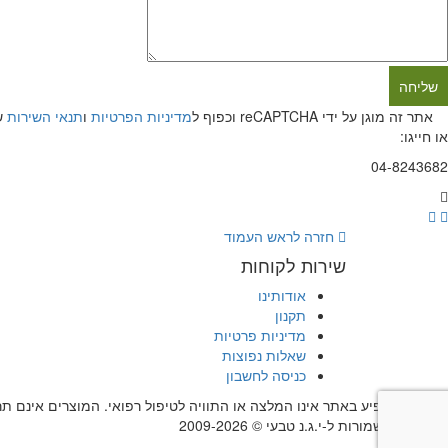
אתר זה מוגן על ידי reCAPTCHA וכפוף ל
מדיניות הפרטיות
ו
תנאי השירות
של 
או חייגו:
04-8243682
חזרה לראש העמוד
שירות לקוחות
אודותינו
תקנון
מדיניות פרטיות
שאלות נפוצות
כניסה לחשבון
המידע המופיע באתר אינו המלצה או התוויה לטיפול רפואי. המוצרים אינם 
כל הזכויות שמורות ל-י.ג.נ טבעי © 2009-2026