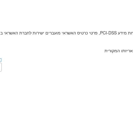
תהליך הרכישה הינו בטוח ועומד בתקן אבטחת מידע PCI-DSS, פרטי כרטיס האשראי מוע