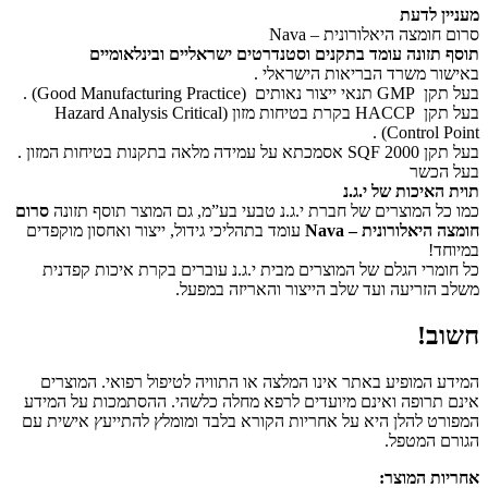
מעניין לדעת
סרום חומצה היאלורונית – Nava
תוסף תזונה עומד בתקנים וסטנדרטים ישראליים ובינלאומיים
באישור משרד הבריאות הישראלי .
בעל תקן GMP תנאי ייצור נאותים (Good Manufacturing Practice) .
בעל תקן HACCP בקרת בטיחות מזון (Hazard Analysis Critical
Control Point) .
בעל תקן SQF 2000 אסמכתא על עמידה מלאה בתקנות בטיחות המזון .
בעל הכשר
תוית האיכות של י.ג.נ
כמו כל המוצרים של חברת י.ג.נ טבעי בע”מ, גם המוצר תוסף תזונה
סרום
חומצה היאלורונית – Nava
עומד בתהליכי גידול, ייצור ואחסון מוקפדים
במיוחד!
כל חומרי הגלם של המוצרים מבית י.ג.נ עוברים בקרת איכות קפדנית
משלב הזריעה ועד שלב הייצור והאריזה במפעל.
חשוב!
המידע המופיע באתר אינו המלצה או התוויה לטיפול רפואי. המוצרים
אינם תרופה ואינם מיועדים לרפא מחלה כלשהי. ההסתמכות על המידע
המפורט להלן היא על אחריות הקורא בלבד ומומלץ להתייעץ אישית עם
הגורם המטפל.
אחריות המוצר: