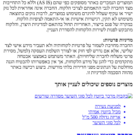
המוצרים הנמכרים באתר מסופקים כפי שהם (AS IS) וללא כל התחייבות
מצד החברה לגבי התאמתם לצרכי הלקוח. החברה אינה אחראית לכל נזק
ישיר או עקיף שעלול להיגרם משימוש במוצרים, לרבות נזקים כתוצאה
משימוש לא תקין, רגישויות אישיות או אי-התאמה לציפיות הלקוח.
במקרה של פגם בייצור, האחריות תחול בהתאם למדיניות היצרן, והלקוח
מתבקש לפנות לשירות הלקוחות להסדרת העניין.
מדיניות פרטיות:
החברה מחויבת לשמור על פרטיות לקוחותיה ולא תעביר מידע אישי לצד
שלישי, אלא אם נדרש לפי חוק או לצורך השלמת העסקה (למשל, מסירת
פרטי משלוח לחברת שליחויות). האתר משתמש באמצעי אבטחה
מתקדמים כדי להגן על מידע הלקוחות, אך אין באפשרותו להבטיח הגנה
מוחלטת על הנתונים מפני חדירות בלתי מורשות. ביצוע רכישה באתר
מהווה הסכמה למדיניות זו.
מוצרים נוספים שיכולים לעניין אותך
למניעת נשירה
מכיל ביוטין אמיתי
אריזה גדולה 500 מ"ל
לכל סוגי השיער