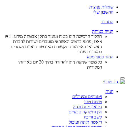
שאלות נפוצות
החשבון שלי
התחבר
קנייה בטוחה
תהליך הרכישה הינו בטוח ועומד בתקן אבטחת מידע PCI-
DSS, פרטי כרטיס האשראי מועברים ישירות לחברת
האשראי באמצעות תקשורת מאובטחת ואינם נשמרים
במערכת שלנו.
החזר כספי מלא
כל מוצר שנקנה ניתן להחזרה בתוך 30 יום באריזתו
המקורית
Toggle
navigation
חנות
ויטמינים ומינרלים
טיפוח ויופי
דיכאון מתח ולחץ
און ותשוקה טבעיים
קשב וריכוז
דיאטה תזונה ועיכול