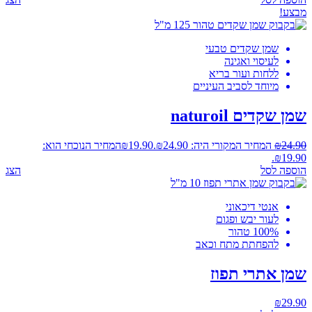
מבצע!
שמן שקדים טבעי
לעיסוי ואגינה
ללחות ועור בריא
מיוחד לסביב העיניים
שמן שקדים naturoil
24.90
₪
המחיר המקורי היה: ₪24.90.
19.90
₪
המחיר הנוכחי הוא:
₪19.90.
הוספה לסל
הצג
אנטי דיכאוני
לעור יבש ופגום
100% טהור
להפחתת מתח וכאב
שמן אתרי תפוז
₪
29.90