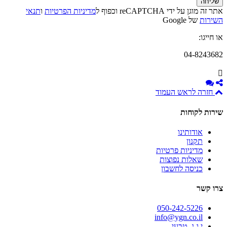
אתר זה מוגן על ידי reCAPTCHA וכפוף ל
מדיניות הפרטיות
ו
תנאי
השירות
של Google
או חייגו:
04-8243682
חזרה לראש העמוד
שירות לקוחות
אודותינו
תקנון
מדיניות פרטיות
שאלות נפוצות
כניסה לחשבון
צרו קשר
050-242-5226
info@ygn.co.il
י.ג.נ. טבעי