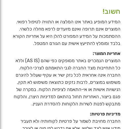
חשוב!
המידע המופיע באתר אינו המלצה או התוויה לטיפול רפואי.
המוצרים אינם תרופה ואינם מיועדים לרפא מחלה כלשהי.
ההסתמכות על המידע המפורט להלן היא על אחריות הקורא
בלבד ומומלץ להתייעץ אישית עם הגורם המטפל.
אחריות המוצר:
המוצרים הנמכרים באתר מסופקים כפי שהם (AS IS) וללא
כל התחייבות מצד החברה לגבי התאמתם לצרכי הלקוח.
החברה אינה אחראית לכל נזק ישיר או עקיף שעלול להיגרם
משימוש במוצרים, לרבות נזקים כתוצאה משימוש לא תקין,
רגישויות אישיות או אי-התאמה לציפיות הלקוח. במקרה של
פגם בייצור, האחריות תחול בהתאם למדיניות היצרן, והלקוח
מתבקש לפנות לשירות הלקוחות להסדרת העניין.
מדיניות פרטיות:
החברה מחויבת לשמור על פרטיות לקוחותיה ולא תעביר
מידע אישי לצד שלישי, אלא אם נדרש לפי חוק או לצורך