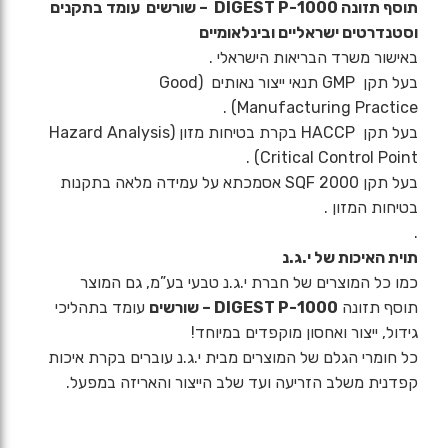
תוסף תזונה DIGEST P-1000 – שורשים עומד בתקנים
וסטנדרטים ישראליים ובינלאומיים
באישור משרד הבריאות הישראלי .
בעל תקן GMP תנאי ייצור נאותים (Good
Manufacturing Practice) .
בעל תקן HACCP בקרת בטיחות מזון (Hazard Analysis
Critical Control Point) .
בעל תקן SQF 2000 אסמכתא על עמידה מלאה בתקנות
בטיחות המזון .
.
תוית האיכות של י.ג.נ
כמו כל המוצרים של חברת י.ג.נ טבעי בע”מ, גם המוצר
תוסף תזונה
DIGEST P-1000 – שורשים
עומד בתהליכי
גידול, ייצור ואחסון מוקפדים במיוחד!
כל חומרי הגלם של המוצרים מבית י.ג.נ עוברים בקרת איכות
קפדנית משלב הזריעה ועד שלב הייצור והאריזה במפעל.