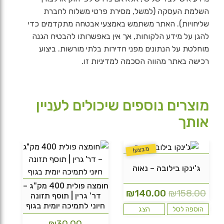
השלמת העסקה (למשל, מסירת פרטי משלוח לחברת
שליחויות). האתר משתמש באמצעי אבטחה מתקדמים כדי
להגן על מידע הלקוחות, אך אין באפשרותו להבטיח הגנה
מוחלטת על הנתונים מפני חדירות בלתי מורשות. ביצוע
רכישה באתר מהווה הסכמה למדיניות זו.
מוצרים נוספים שיכולים לעניין
אותך
מבצע!
ג'ינקו בילובה – נאוה
חומצה פולית 400 מק"ג –
המחיר
המחיר
₪
140.00
₪
158.00
דר' גרין | תוסף תזונה
חיוני לתמיכה יומית בגוף
המקורי
הנוכחי
הוספה לסל
הצג
היה:
הוא:
₪
30.00