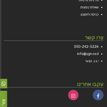
מדיניות פרטיות
שאלות נפוצות
כניסה לחשבון
צרו קשר
050-242-5226
info@ygn.co.il
י.ג.נ. טבעי
עקבו אחרינו