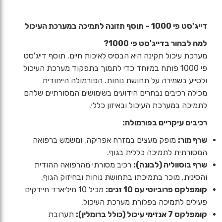
DIGEST
P-
דייג'סט פי 1000 – תוסף תזונה לתמיכה במערכת העיכול
1000
למה לבחור בדייג'סט פי 1000?
שורשים
מערכת עיכול תקינה היא הבסיס לאיכות חיים. תוסף דייג'סט
פי 1000 פותח במיוחד כדי לתמוך בתפקוד מערכת העיכול
ולסייע בשמירה על תחושת נוחות. הפורמולה הייחודית
מכילה רכיבים נבחרים הידועים בשימושים המסורתיים שלהם
לתמיכה במערכת העיכול ובאיזון כללי.
רכיבים עיקריים בפורמולה:
שרף מור:
מופק מעצים במזרח אפריקה, ומשמש ברפואה
המסורתית לתמיכה כללית בגוף.
שרף בוסווליה (לבונה):
רכיב מסורתי מהרפואה ההודית
והסינית, מוכר בתמיכתו בתחושת נוחות ובחיזוק הגוף.
קומפלקס פרוביוטי עם 10 זנים:
מכיל 10 מיליארד חיידקים
פעילים לתמיכה בפלורת מערכת העיכול.
קומפלקס 7 אנזימי עיכול (כולל ברומלין):
תערובת