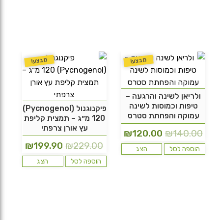
מבצע!
מבצע!
ולריאן לשינה והרגעה –
טיפות וכמוסות לשינה
פיקנוגנול (Pycnogenol)
עמוקה והפחתת סטרס
120 מ״ג – תמצית קליפת
עץ אורן צרפתי
המחיר
המחיר
₪
120.00
₪
140.00
המחיר
המחיר
₪
199.90
₪
229.00
המקורי
הנוכחי
הוספה לסל
הצג
המקורי
הנוכחי
היה:
הוא:
הוספה לסל
הצג
היה:
הוא:
₪120.00.
₪140.00.
99.90.
₪229.00.