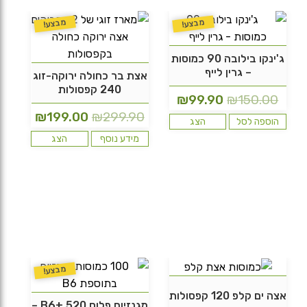
מבצע!
מבצע!
ג'ינקו בילובה 90 כמוסות
– גרין לייף
אצת בר כחולה ירוקה-זוג
240 קפסולות
המחיר
המחיר
₪
99.90
₪
150.00
המחיר
המחיר
₪
199.00
₪
299.90
המקורי
הנוכחי
הוספה לסל
הצג
המקורי
הנוכחי
היה:
הוא:
מידע נוסף
הצג
היה:
הוא:
₪99.90.
₪150.00.
99.00.
₪299.90.
מבצע!
אצה ים קלפ 120 קפסולות
מגנזיום פלוס 520 +B6 –