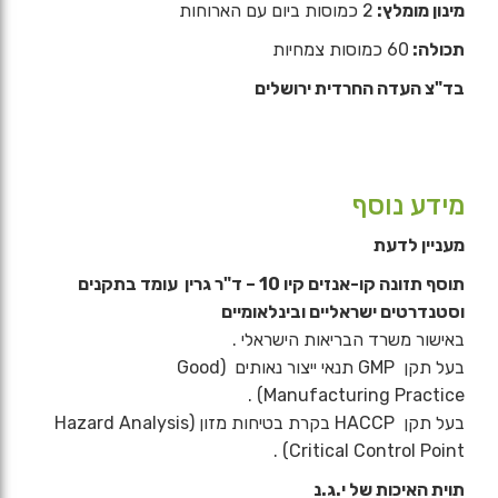
מינון מומלץ:
2 כמוסות ביום עם הארוחות
תכולה:
60 כמוסות צמחיות
בד"צ העדה החרדית ירושלים
מידע נוסף
מעניין לדעת
תוסף תזונה קו-אנזים קיו 10 – ד"ר גרין עומד בתקנים
וסטנדרטים ישראליים ובינלאומיים
באישור משרד הבריאות הישראלי .
בעל תקן GMP תנאי ייצור נאותים (Good
Manufacturing Practice) .
בעל תקן HACCP בקרת בטיחות מזון (Hazard Analysis
Critical Control Point) .
תוית האיכות של י.ג.נ