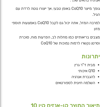
אנרגיה בתאים שלך.
60
גופך מייצר CoQ10 באופן טבעי, אך ייצורו נוטה לרדת עם
הגיל.
מ"ג
-
למרבה המזל, אתה יכול גם לקבל CoQ10 באמצעות תוספי
מזון
ד"ר
מצבים בריאותיים כמו מחלות לב, הפרעות מוח, סוכרת
גרין
וסרטן נקשרו לרמות נמוכות של CoQ10
יתרונות
מבית ד"ר גרין
Q10 איכותי
להגברת אנרגיה
השלמה חיונית לספורטאים
תיאור המוצר קו-אנזים קיו 10