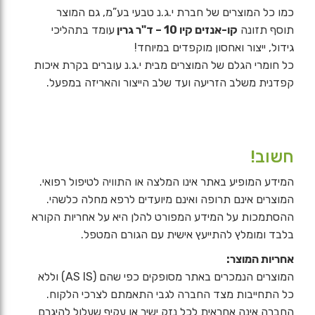
כמו כל המוצרים של חברת י.ג.נ טבעי בע”מ, גם המוצר
תוסף תזונה
קו-אנזים קיו 10 – ד"ר גרין
עומד בתהליכי
גידול, ייצור ואחסון מוקפדים במיוחד!
כל חומרי הגלם של המוצרים מבית י.ג.נ עוברים בקרת איכות
קפדנית משלב הזריעה ועד שלב הייצור והאריזה במפעל.
חשוב!
המידע המופיע באתר אינו המלצה או התוויה לטיפול רפואי.
המוצרים אינם תרופה ואינם מיועדים לרפא מחלה כלשהי.
ההסתמכות על המידע המפורט להלן היא על אחריות הקורא
בלבד ומומלץ להתייעץ אישית עם הגורם המטפל.
אחריות המוצר:
המוצרים הנמכרים באתר מסופקים כפי שהם (AS IS) וללא
כל התחייבות מצד החברה לגבי התאמתם לצרכי הלקוח.
החברה אינה אחראית לכל נזק ישיר או עקיף שעלול להיגרם