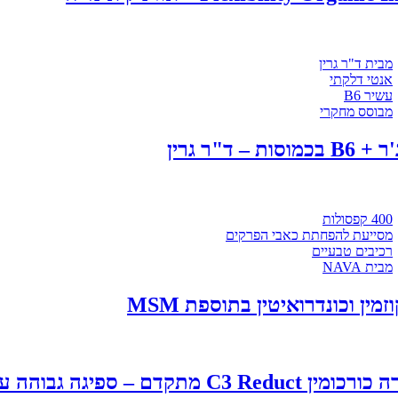
מבית ד"ר גרין
אנטי דלקתי
עשיר B6
מבוסס מחקרי
בכמוסות – ד"ר גרין
400 קפסולות
מסייעת להפחתת כאבי הפרקים
רכיבים טבעיים
מבית NAVA
זמין וכונדרואיטין בתוספת MSM
C3 מתקדם – ספיגה גבוהה עם BioPerine לתמיכה במפרקים ודלקות | TINC