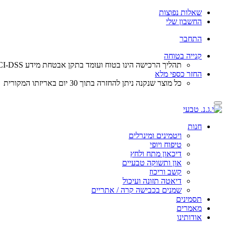
שאלות נפוצות
החשבון שלי
התחבר
קנייה בטוחה
תהליך הרכישה הינו בטוח ועומד בתקן אבטחת מידע PCI-DSS, פרטי כרטיס האשראי מועברים ישירות לחברת האשראי באמצעות תקשורת מאובטחת ואינם נשמרים במערכת שלנו.
החזר כספי מלא
כל מוצר שנקנה ניתן להחזרה בתוך 30 יום באריזתו המקורית
Toggle
navigation
חנות
ויטמינים ומינרלים
טיפוח ויופי
דיכאון מתח ולחץ
און ותשוקה טבעיים
קשב וריכוז
דיאטה תזונה ועיכול
שמנים בכבישה קרה / אתריים
תסמינים
מאמרים
אודותינו