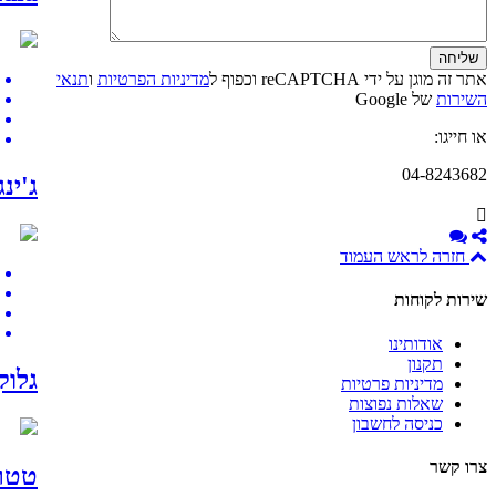
אתר זה מוגן על ידי reCAPTCHA וכפוף ל
מדיניות הפרטיות
ו
תנאי
השירות
של Google
או חייגו:
04-8243682
ג'ינג'ר + B6 
חזרה לראש העמוד
שירות לקוחות
אודותינו
תקנון
גלוקו
מדיניות פרטיות
שאלות נפוצות
כניסה לחשבון
צרו קשר
טטרה כורכומין  Reduct