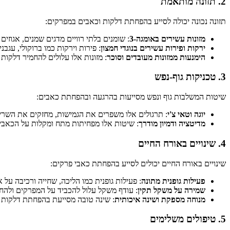
2.
תזונה מותאמת
תזונה נכונה יכולה לסייע בהפחתת דלקות וכאבים במפרקים:
מזונות עשירים באומגה-3
: שומנים בלתי רוויים מדגים שמנים, אגוזים
ירקות ופירות עשירים בנוגדי חמצון
: פירות וירקות כמו ברוקולי, עגב
הימנעות ממזונות מעובדים וסוכר
: מזונות אלו עלולים להחמיר דלקות
3.
טכניקות גוף-נפש
שיטות המשלבות גוף ונפש מסייעות בהרגעה ובהפחתת כאבים:
יוגה וטאי צ'י
: תרגולים אלו משפרים את הגמישות, מחזקים את השרי
מדיטציה ודמיון מודרך
: שיטות אלו מפחיתות מתח ומקלות על הכאבי
4.
שינויים באורח החיים
שינויים באורח החיים יכולים לסייע בהפחתת כאבי פרקים:
פעילות גופנית מתונה
: פעילות גופנית כמו הליכה, שחייה ורכיבה ע
שמירה על משקל תקין
: עודף משקל עלול להכביד על המפרקים ולהח
מנוחה מספקת ושינה איכותית
: שינה טובה מסייעת בהפחתת דלקות 
5.
טיפולים משלימים