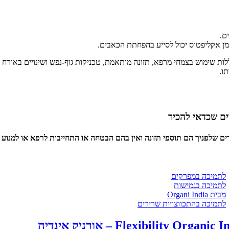
ם.
מן אקליפטוס יכול לסייע בהפחתת הכאבים.
לות שימוש בצמחי מרפא, תזונה מותאמת, טכניקות גוף-נפש ושינויים באורח
ו.
ים שכדאי להכיר
ים שלפניך הם תוספי תזונה ואין בהם הבטחה או התחייבות לרפא או למנוע 
לתמיכה במפרקים
לתמיכה בגמישות
מבית Organi India
לתמיכה בהתכווצויות שרירים
Flexibility Organic – אורניק אינדיה