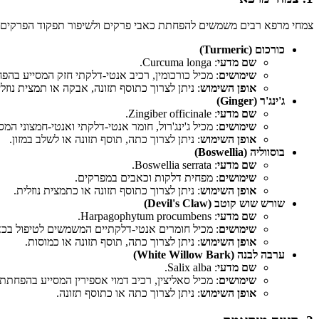
צמחי מרפא רבים משמשים להפחתת כאבי פרקים ולשיפור תפקוד הפרקים:
כורכום (Turmeric)
שם מדעי
: Curcuma longa.
שימושים
: מכיל כורכומין, רכיב אנטי-דלקתי חזק המסייע בה
אופן השימוש
: ניתן לצרוך כתוסף תזונה, אבקה או תמצית נוזלי
ג'ינג'ר (Ginger)
שם מדעי
: Zingiber officinale.
שימושים
: מכיל ג'ינג'רול, חומר אנטי-דלקתי ואנטי-חמצוני ה
אופן השימוש
: ניתן לצרוך כתה, תוסף תזונה או לשלב במזון.
בוסווליה (Boswellia)
שם מדעי
: Boswellia serrata.
שימושים
: מפחית דלקות וכאבים במפרקים.
אופן השימוש
: ניתן לצרוך כתוסף תזונה או כתמצית נוזלית.
שורש שוש קוטב (Devil's Claw)
שם מדעי
: Harpagophytum procumbens.
שימושים
: מכיל חומרים אנטי-דלקתיים המשמשים לטיפול בכא
אופן השימוש
: ניתן לצרוך כתה, תוסף תזונה או כמוסות.
ערבה לבנה (White Willow Bark)
שם מדעי
: Salix alba.
שימושים
: מכיל סאליצין, רכיב דמוי אספירין המסייע בהפחתת
אופן השימוש
: ניתן לצרוך כתה או כתוסף תזונה.